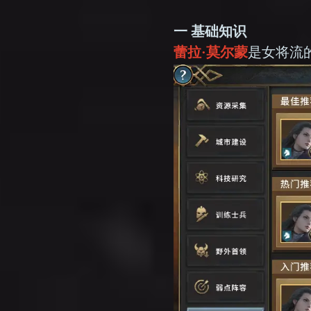
一 基础知识
蕾拉·莫尔蒙
是女将流