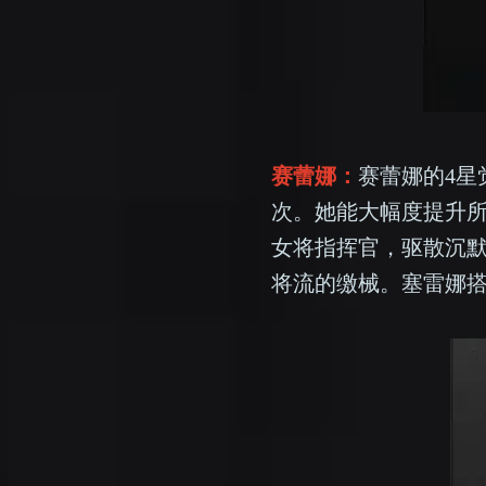
赛蕾娜：
赛蕾娜的4星
次。她能大幅度提升所
女将指挥官，驱散沉
将流的缴械。塞雷娜搭