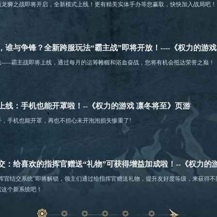
版龙狮之战即将开启，全新模式上线！更有精美实体手办等您赢取，快快加入战局吧！
，谁与争锋？全新跨服玩法“霸主战”即将开放！----《权力的游戏
法--—霸主战即将上线，通过每月的运筹帷幄和浴血奋战，您将有机会抵达荣誉之巅！
上线：手机也能开罩啦！--《权力的游戏 凛冬将至》页游
手，手机也能开罩，再也不担心未开泡泡损失惨重了!
交：给喜欢的指挥官赠送“礼物”可获得增益加成啦！--《权力的
指挥官结交系统”即将解锁，领主们通过给指挥官赠送礼物，提升友好度等级，来获得
索这个新系统吧！