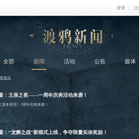
登录
|
注
全部
新闻
活动
公告
媒体
闻资讯
宴：王座之夜——一周年庆典活动来袭！
 凛冬将至》1周年庆典来袭！
看：“龙狮之战”新模式上线，争夺限量实体奖励！