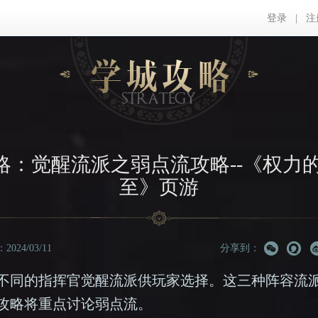
登录
|
注
略：觉醒流派之弱点流攻略--《权力的
至》页游
024/03/11
分享到：
不同的指挥官觉醒流派供玩家选择。这三种阵容流
攻略将重点讨论弱点流。