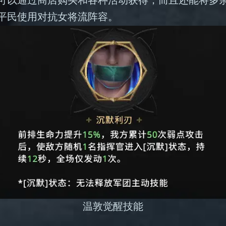
平民使用对抗女将流阵容。
温敦觉醒技能