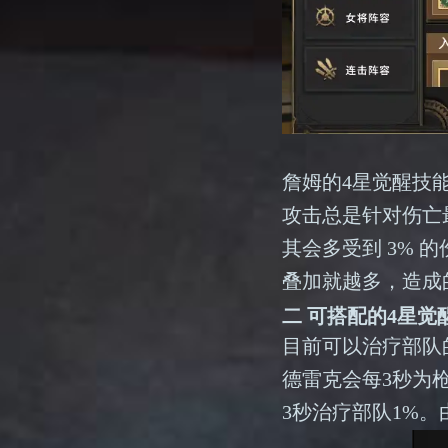
詹姆的4星觉醒技
攻击总是针对伤亡
其会多受到 3%
叠加就越多，造成
二 可搭配的4星
目前可以治疗部队
德雷克会每3秒为
3秒治疗部队1%