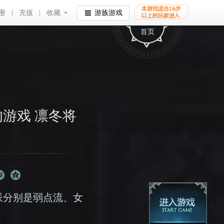
册
|
充值
|
收藏
收藏
游族游戏
首页
游戏 凛冬将
派分别是弱点流、女