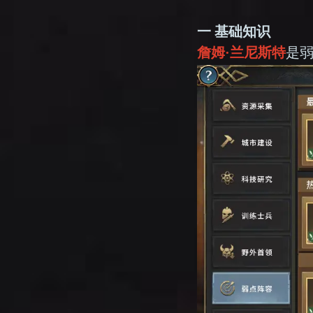
一 基础知识
詹姆·兰尼斯特
是