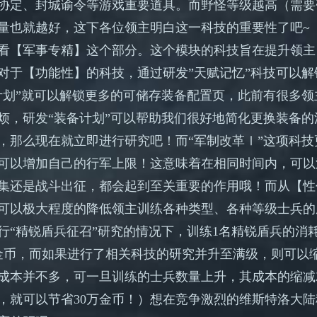
协定、封城谕令等游戏重要道具。而野怪等级越高（需要
量也就越好，这下各位领主明白这一科技的重要性了吧
~
看【军事专精】这个部分。这个模块的科技旨在提升领主
对于【功能性】的科技，通过研发
”天赋记忆”科技可以
计划”就可以解锁更多的可储存装备配置页，此前有很多
烦，研发“装备计划”可以帮助我们很好地简化更换装备
，那么现在就立即进行研究吧！而“军制改革Ⅰ”这项科
可以增加自己的行军上限！这意味着在相同时间内，可以
集还是战斗出征，都会起到至关重要的作用哦！而从【性
可以极大程度的降低领主训练各种类型、各种等级士兵的
“精锐盾兵征召”研究的情况下，训练1名精锐盾兵的消耗为
0金币，而如果进行了相关科技的研究并升至满级，则可以
成本并不多，可一旦训练的士兵数量上升，其成本的缩减
军，就可以节省30万金币！）想在竞争激烈的维斯特洛大