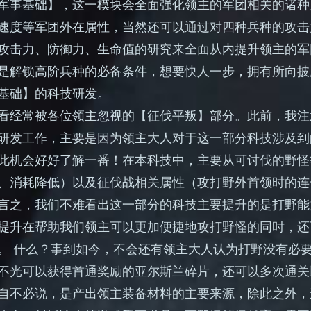
军事基础】，这一模块会全面强化领主的军团相关的诸种
速度等军团外在属性，当然还可以通过对四种兵种的攻击
攻击力、防御力、生命值的研究来全面从内提升领主的军
是解锁高阶兵种的必备条件，想要快人一步，拥有所向披
基础】的科技研发。
看经常被各位领主忽视的【征伐平叛】部分。此前，我注
研发工作，主要是因为领主大人对于这一部分科技涉及到
此机会好好了解一番！在本科技中，主要从可讨伐的野怪
、消耗降低）以及征伐战相关属性（攻打野外首领时的连
言之，我们不难看出这一部分的科技主要提升的是打野能
提升在帮助我们领主可以更加便捷地攻打野怪的同时，还
。
什么？事到如今，不会还有领主大人认为打野没有必
不光可以获得首通奖励的亚尔斯兰碎片，还可以多次通关
自不必说，是产出领主装备材料的主要来源，除此之外，