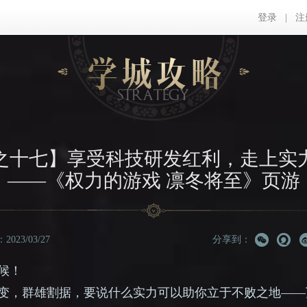
登录
|
注
之十七】享受科技研发红利，走上实
——《权力的游戏 凛冬将至》页游
023/03/27
分享到：
候！
变，群雄割据，要说什么实力可以助你立于不败之地
——