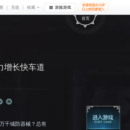
册
|
充值
|
收藏
收藏
游族游戏
首页
力增长快车道
万千城防器械？总有