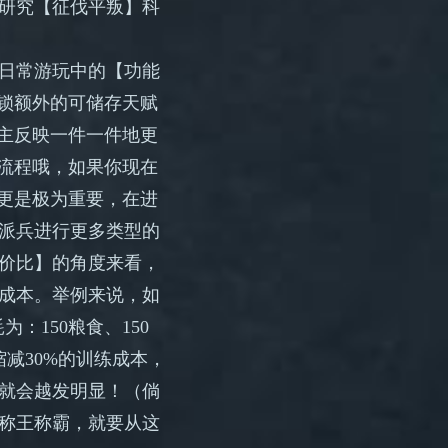
研究【征伐平叛】科
日常游玩中的【功能
解锁额外的可储存天赋
领主反映一件一件地更
的流程哦，如果你现在
技更是极为重要，在进
派兵进行更多类型的
价比】的角度来看，
成本。举例来说，如
：150粮食、150
缩减30%的训练成本，
就会越发明显！（倘
陆称王称霸，就要从这