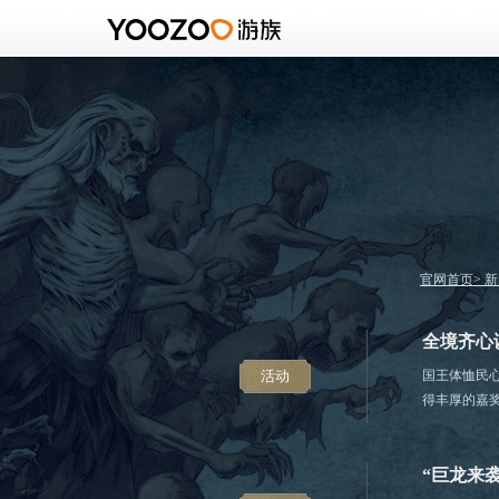
官网首页
>
新
全境齐心
活动
国王体恤民
得丰厚的嘉
“巨龙来