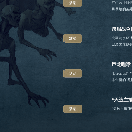
活动
在伊耿征服
风暴地的某处
跨服战争
活动
北至滴水成冰
以及繁花似
击溃与破败才是
巨龙咆哮
活动
“Draca
来全新的“
“天选主
活动
“天选主播”