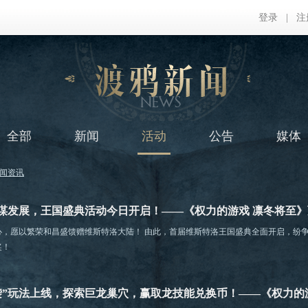
登录
|
注
全部
新闻
活动
公告
媒体
闻资讯
谋发展，王国盛典活动今日开启！——《权力的游戏 凛冬将至》
心，愿以繁荣和昌盛馈赠维斯特洛大陆！ 由此，首届维斯特洛王国盛典全面开启，纷
奖！
袭”玩法上线，探索巨龙巢穴，赢取龙技能兑换币！——《权力的