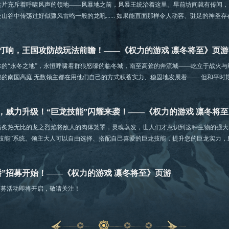
这片充斥着呼啸风声的领地——风暴地之前，风暴王统治着这里。早前坊间就有传闻，
山谷中传荡过好似骤风雷鸣一般的龙吼...... 如果能直面那样令人动容、驻足的神圣
打响，王国攻防战玩法前瞻！——《权力的游戏 凛冬将至》页游
的“永冬之地”，永恒呼啸着群狼怒嚎的临冬城，南至高耸的奔流城——屹立于战火与
锦的南国高庭,无数领主都在用他们自己的方式积蓄实力、稳固地发展着—— 但和平时
快速攫取财富、权力的王道......
，威力升级！“巨龙技能”闪耀来袭！——《权力的游戏 凛冬将
rys!” 当炙热无比的龙之烈焰将敌人的肉体笼罩，灵魂蒸发，世人们才意识到这种生物的
龙技能”系统。领主大人可以自由选择、搭配自己喜爱的巨龙技能，提升您的巨龙实力，
播”招募开始！——《权力的游戏 凛冬将至》页游
招募活动即将开启，敬请关注！