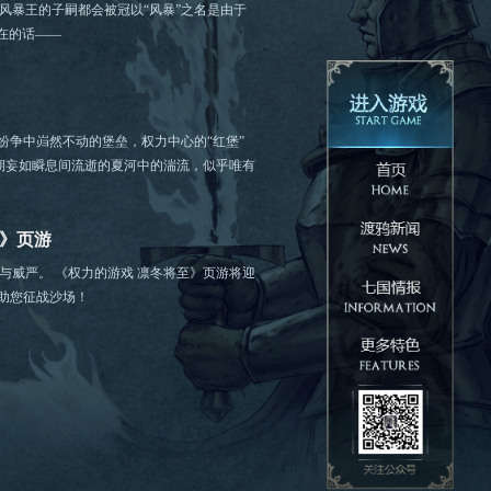
风暴王的子嗣都会被冠以“风暴”之名是由于
存在的话——
纷争中岿然不动的堡垒，权力中心的“红堡”
期妄如瞬息间流逝的夏河中的湍流，似乎唯有
至》页游
强大与威严。 《权力的游戏 凛冬将至》页游将迎
助您征战沙场！