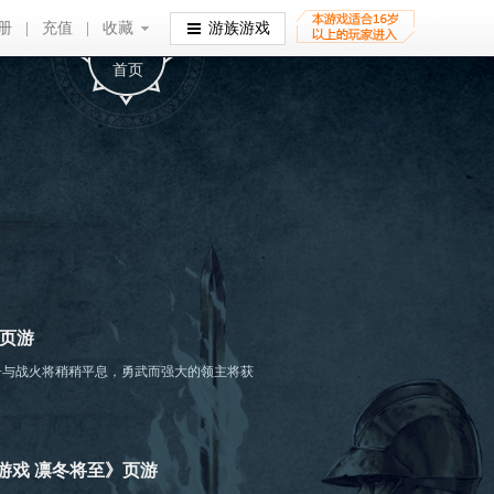
册
|
充值
|
收藏
收藏
游族游戏
首页
页游
争与战火将稍稍平息，勇武而强大的领主将获
游戏 凛冬将至》页游