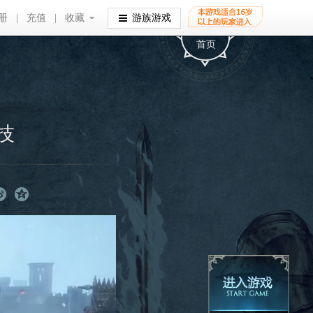
册
|
充值
|
收藏
收藏
游族游戏
首页
技