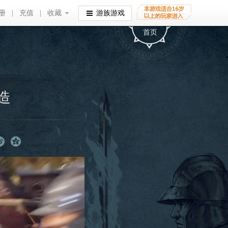
册
|
充值
|
收藏
收藏
游族游戏
首页
造