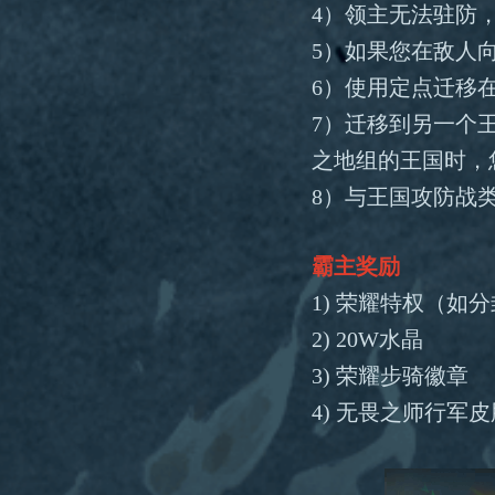
4）领主无法驻防
5）如果您在敌人
6）使用定点迁移
7）迁移到另一个
之地组的王国时，
8）与王国攻防战类
霸主奖励
1) 荣耀特权（如
2) 20W水晶
3) 荣耀步骑徽章
4) 无畏之师行军皮