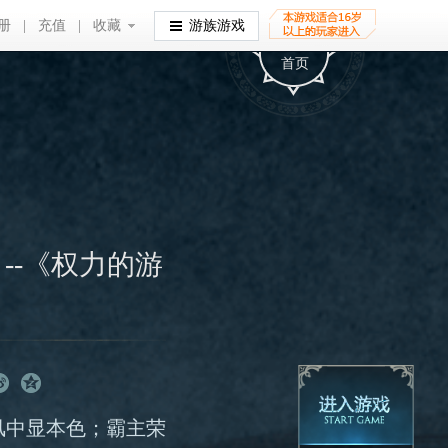
册
|
充值
|
收藏
收藏
游族游戏
首页
--《权力的游
风中显本色；霸主荣