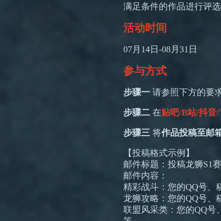
满足条件的作品进行评选
活动时间
07月14日-08月31日
参与方式
步骤一
请参照下方的要
步骤二
在
贴吧/B站/抖音
步骤三
将
作品投稿至邮
【投稿格式示例】
邮件标题：投稿龙狮S1赛
邮件内容：
精彩战斗：您的QQ号、
龙狮攻略：您的QQ号、
联盟风采类：您的QQ号
等