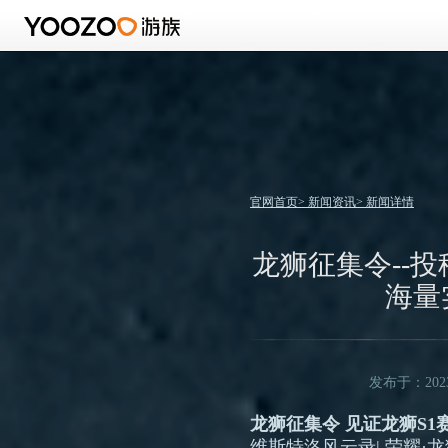
官网首页
>
新闻资讯
>
新闻详情
龙狮征集令--
海量
发布于：2023/
龙狮征集令 见证龙狮S1
维斯特洛风云录| 荣耀·龙